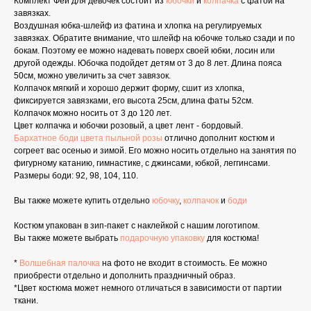
Комплект Феи для девочек состоит из
юбочки
и
колпачка
с фатой на
завязках.
Воздушная юбка-шлейф из фатина и хлопка на регулируемых
завязках. Обратите внимание, что шлейф на юбочке только сзади и по
бокам. Поэтому ее можно надевать поверх своей юбки, лосин или
другой одежды. Юбочка подойдет детям от 3 до 8 лет. Длина пояса
50см, можно увеличить за счет завязок.
Колпачок мягкий и хорошо держит форму, сшит из хлопка,
фиксируется завязками, его высота 25см, длина фаты 52см.
Колпачок можно носить от 3 до 120 лет.
Цвет колпачка и юбочки розовый, а цвет лент - бордовый.
Бархатное боди цвета пыльной розы
отлично дополнит костюм и
согреет вас осенью и зимой. Его можно носить отдельно на занятия по
фигурному катанию, гимнастике, с джинсами, юбкой, леггинсами.
Размеры боди: 92, 98, 104, 110.
Вы также можете купить отдельно
юбочку
,
колпачок
и
боди
Костюм упакован в зип-пакет с наклейкой с нашим логотипом.
Вы также можете выбрать
подарочную упаковку
для костюма!
*
Волшебная палочка
на фото не входит в стоимость. Ее можно
приобрести отдельно и дополнить праздничный образ.
*Цвет костюма может немного отличаться в зависимости от партии
ткани.