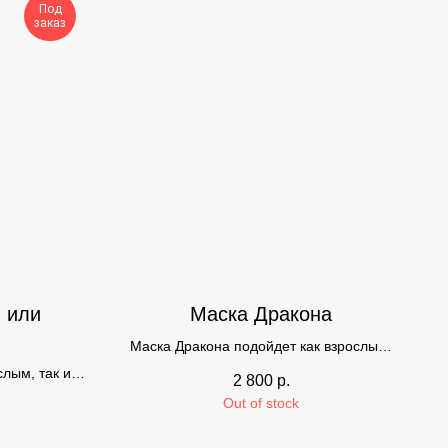
Под
заказ
 или
Маска Дракона
Маска Дракона подойдет как взрослым,
так и детям от 3 лет.
слым, так и
2 800
р.
т
Out of stock