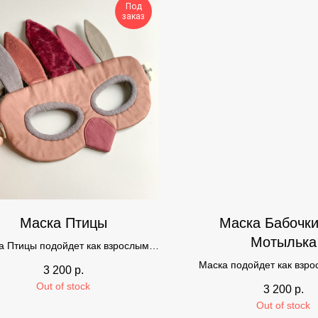
Под
заказ
Маска Птицы
Маска Бабочки
Мотылька
а Птицы подойдет как взрослым,
так и детям от 3 лет.
Маска подойдет как взро
3 200
р.
детям от 3-х ле
Out of stock
3 200
р.
Out of stock